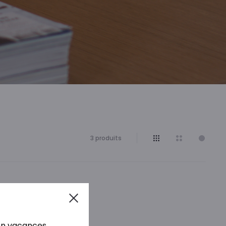
3 résultats
3 produits
affichés
Close
en vacances.