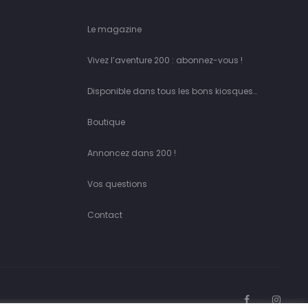
Le magazine
Vivez l’aventure 200 : abonnez-vous !
Disponible dans tous les bons kiosques…
Boutique
Annoncez dans 200 !
Vos questions
Contact
Go
to
to
F
I