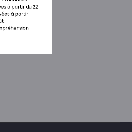
s à partir du 22
yées à partir
ût.
mpréhension.