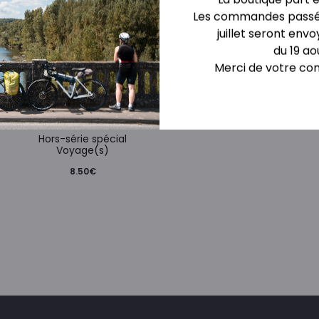
Les commandes passée
juillet seront envo
du 19 ao
Merci de votre co
Hors-série spécial
Voyage(s)
8.50
€