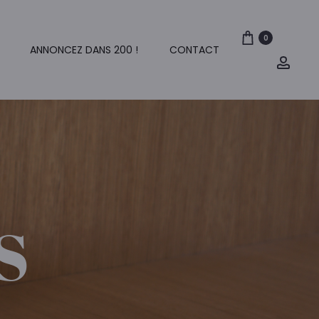
0
ANNONCEZ DANS 200 !
CONTACT
Mon
comp
S