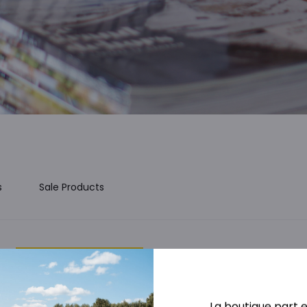
s
Sale Products
La boutique part 