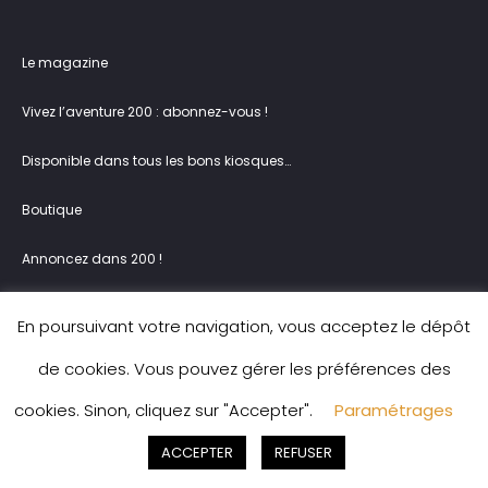
Le magazine
Vivez l’aventure 200 : abonnez-vous !
Disponible dans tous les bons kiosques…
Boutique
Annoncez dans 200 !
Vos questions
En poursuivant votre navigation, vous acceptez le dépôt
Contact
de cookies. Vous pouvez gérer les préférences des
cookies. Sinon, cliquez sur "Accepter".
Paramétrages
ACCEPTER
REFUSER