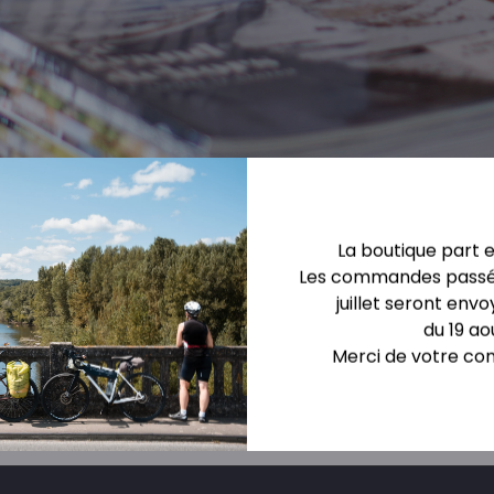
La boutique part 
Les commandes passée
on.
juillet seront envo
du 19 ao
Merci de votre co