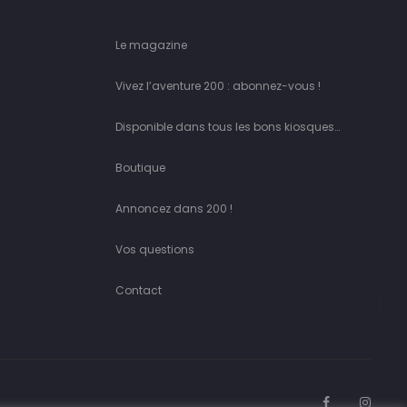
Le magazine
Vivez l’aventure 200 : abonnez-vous !
Disponible dans tous les bons kiosques…
Boutique
Annoncez dans 200 !
Vos questions
Contact
Go
to
to
F
I