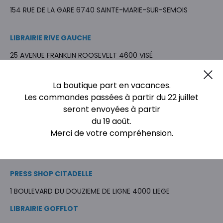
154 RUE DE LA GARE 6740 SAINTE-MARIE-SUR-SEMOIS
LIBRAIRIE RIVE GAUCHE
25 AVENUE FRANKLIN ROOSEVELT 4600 VISÉ
Cl
LIBRAIRIE ESPACE-PAPIER
La boutique part en vacances.
Les commandes passées à partir du 22 juillet
35 RUE DES WALLONS 4000 LIEGE
seront envoyées à partir
du 19 août.
LIEGE GUILL HAL <B> RELAY
Merci de votre compréhension.
2 PLACE DES GUILLEMINS 4000 LIÈGE
PRESS SHOP CITADELLE
1 BOULEVARD DU DOUZIEME DE LIGNE 4000 LIEGE
LIBRAIRIE GOFFLOT