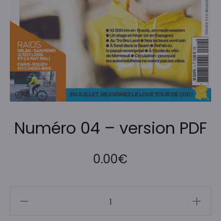
Numéro 04 – version PDF
0.00
€
quantité
de