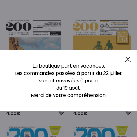
Cl
La boutique part en vacances.
Les commandes passées à partir du 22 juillet
seront envoyées à partir
du 19 août.
Merci de votre compréhension.
Numéro 36 – version PDF
Numéro 25 – version PDF
4.00
€
4.00
€