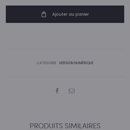
Numéro
04
Ajouter au panier
-
version
PDF
CATÉGORIE :
VERSION NUMÉRIQUE
SHARE
PRODUITS SIMILAIRES