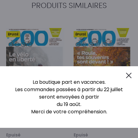
PRODUITS SIMILAIRES
ÉPUISÉ
ÉPUISÉ
Cl
La boutique part en vacances.
Les commandes passées à partir du 22 juillet
seront envoyées à partir
du 19 août.
Merci de votre compréhension.
Numéro 06
Numéro 07
Epuisé
Epuisé