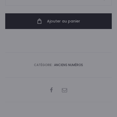
de
Numéro
16
Ajouter au panier
CATÉGORIE :
ANCIENS NUMÉROS
SHARE