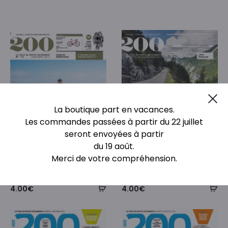
Cl
La boutique part en vacances.
Les commandes passées à partir du 22 juillet
seront envoyées à partir
du 19 août.
Merci de votre compréhension.
Numéro 12 – version PDF
Numéro 30 – version PDF
4.00
€
4.00
€