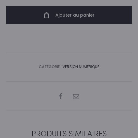
Numéro
23
Ajouter au panier
-
version
PDF
CATÉGORIE :
VERSION NUMÉRIQUE
SHARE
PRODUITS SIMILAIRES