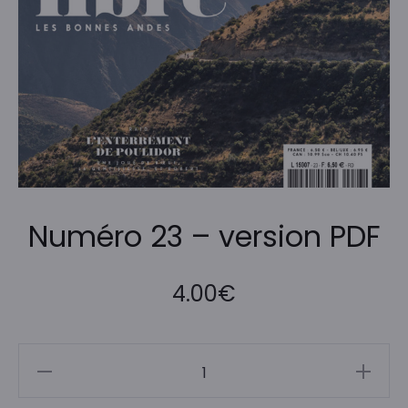
Numéro 23 – version PDF
4.00
€
quantité
de