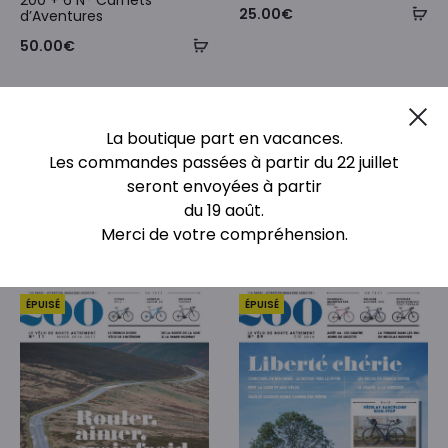
25.00
€
d’Aventures
50.00
€
Cl
La boutique part en vacances.
Les commandes passées à partir du 22 juillet
seront envoyées à partir
PRODUITS SIMILAIRES
du 19 août.
Merci de votre compréhension.
ÉPUISÉ
ÉPUISÉ