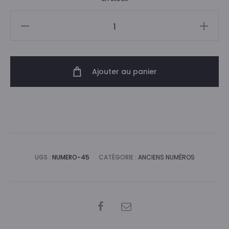
quantité
de
Numéro
45
Ajouter au panier
UGS :
NUMERO-45
CATÉGORIE :
ANCIENS NUMÉROS
SHARE