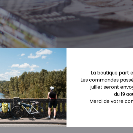
La boutique part 
Les commandes passée
juillet seront envo
on.
du 19 ao
Merci de votre co