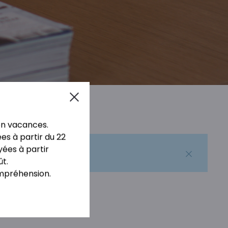
Close
en vacances.
s à partir du 22
yées à partir
ût.
mpréhension.