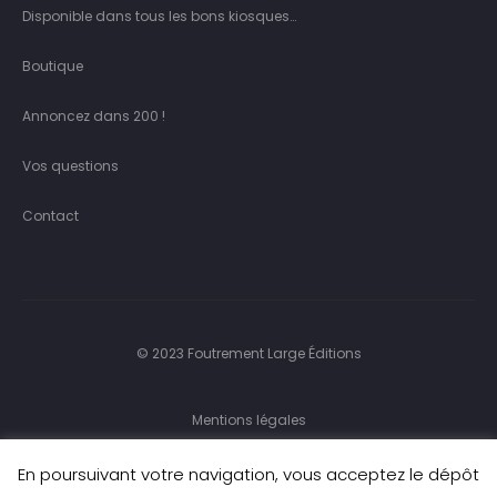
Disponible dans tous les bons kiosques…
Boutique
Annoncez dans 200 !
Vos questions
Contact
© 2023 Foutrement Large Éditions
Mentions légales
Charte de protection des données personnelles
En poursuivant votre navigation, vous acceptez le dépôt