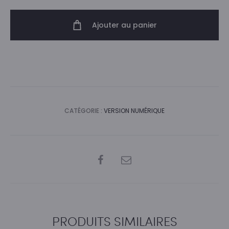
Numéro
01
Ajouter au panier
-
version
PDF
CATÉGORIE :
VERSION NUMÉRIQUE
SHARE
PRODUITS SIMILAIRES