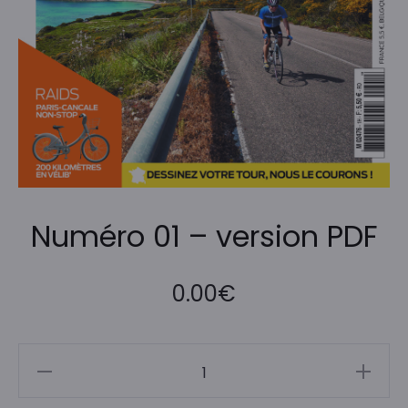
Numéro 01 – version PDF
0.00
€
quantité
de