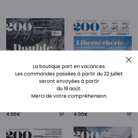
Cl
La boutique part en vacances.
Les commandes passées à partir du 22 juillet
seront envoyées à partir
du 19 août.
Merci de votre compréhension.
Numéro 26 – version PDF
Numéro 09 – version PDF
4.00
€
4.00
€